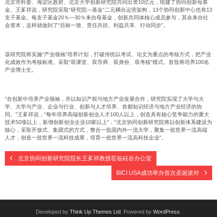
北京市科委、海淀区政府、北京大学创新研究院共同出资10亿元，组建了协同创新母基
金。王茤祥说，研究院采取“研究院—基金”二元耦合运营架构，13个协同创新中心也有13
支子基金。每支子基金20％—30％来自母基金，创新共同体核心成员参与，其余来自社
会资本，这样就做到了“目标一致、责任共担、利益共享、行动同步”。
该研究院将实施“产业领袖”培养计划，打破传统以考试、论文为重点的考核方式，把产业
化成效作为考核标准。采取“双课堂、双导师、双身份、双考核”模式。首批将培养100名
产业博士生。
“在创新中培养产业领袖，并以知识产权与地方产业发展合作，研究院实现了大学与大
学、大学与产业、企业与行业、创新与人才培养、首都知识经济与地方产业经济的协
同。”王茤祥说，“每年培养高端创新创业人才100人以上，创造具有核心竞争能力的重大
技术50项以上，新增创新创业企业10家以上”，“北京协同创新研究院将以创新体系建设为
核心，采取开放式、集团式的方式，整合一批国内外一流大学，聚集一批世界一流高端
人才，创造一批世界一流科技成果，培育一批世界一流高科技企业”。
北京协同创新研究院院长王茤祥教授莅临硅谷办公室
BICI USA成功举办首次圣诞派对
Developed by
Think Up Themes Ltd
. Powered by
WordPress
.