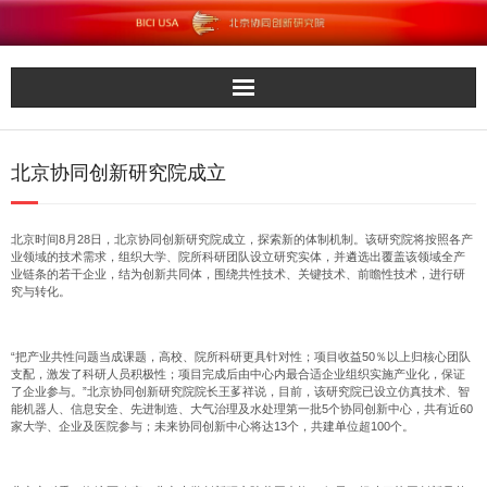
Home
北京协同创新研究院成立
BICI Brochure
北京时间8月28日，北京协同创新研究院成立，探索新的体制机制。该研究院将按照各产
Area of focus
业领域的技术需求，组织大学、院所科研团队设立研究实体，并遴选出覆盖该领域全产
业链条的若干企业，结为创新共同体，围绕共性技术、关键技术、前瞻性技术，进行研
究与转化。
News and Events
Career
“把产业共性问题当成课题，高校、院所科研更具针对性；项目收益50％以上归核心团队
支配，激发了科研人员积极性；项目完成后由中心内最合适企业组织实施产业化，保证
了企业参与。”北京协同创新研究院院长王茤祥说，目前，该研究院已设立仿真技术、智
Contact Us
能机器人、信息安全、先进制造、大气治理及水处理第一批5个协同创新中心，共有近60
家大学、企业及医院参与；未来协同创新中心将达13个，共建单位超100个。
中文网站